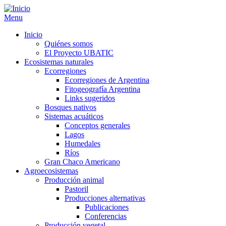
Menu
Inicio
Quiénes somos
El Proyecto UBATIC
Ecosistemas naturales
Ecorregiones
Ecorregiones de Argentina
Fitogeografía Argentina
Links sugeridos
Bosques nativos
Sistemas acuáticos
Conceptos generales
Lagos
Humedales
Ríos
Gran Chaco Americano
Agroecosistemas
Producción animal
Pastoril
Producciones alternativas
Publicaciones
Conferencias
Producción vegetal